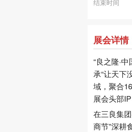
结束时间
展会详情
“良之隆·
承“让天下
域，聚合1
展会头部I
在三良集团
商节”深耕