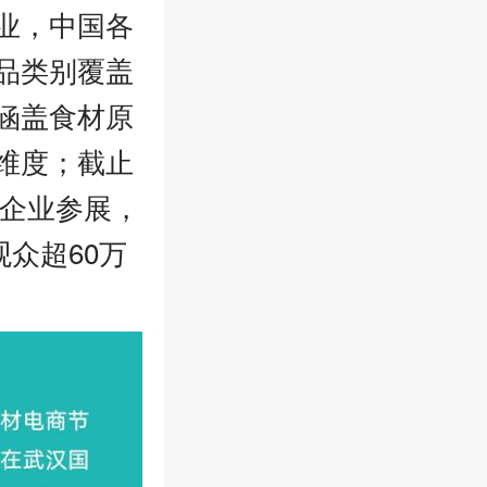
业，中国各
品类别覆盖
涵盖食材原
维度；截止
牌企业参展，
观众超60万