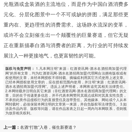
光瓶酒或盒装酒的主流地位，而是作为中国白酒消费多
元化、分层化图景中一个不可或缺的拼图，满足那些更
重内在、更趋理性的消费需求。这场静水流深的变革，
或许不会立刻催生出一个颠覆性的巨量赛道，但它无疑
正在重新描摹白酒与消费者的距离，为行业的可持续发
展注入一种更接地气，也更富韧性的可能。
1.凡本网注明“来源：红酒资讯网-酒水名酒招商加盟代理
版权与免责声明：
网”的所有文章，均为红酒资讯网-酒水名酒招商加盟代理网合法拥有版权或有
权使用的文章，未经本网授权不得转载、摘编或利用其它方式使用上述文章。
已经本网授权使用文章的，应在授权范围内使用，并注明“来源：红酒资讯网-
酒水名酒招商加盟代理网”。违反上述声明者，本网将追究其相关法律责任。
2.本网转载并注明自其它来源（非红酒资讯网-酒水名酒招商加盟代理网）的文
章，目的在于传递更多信息，并不代表本网赞同其观点或和对其真实性负责，
不承担此类作品侵权行为的直接责任及连带责任。其他媒体、网站或个人从本
网转载时，必须保留本网注明的文章第一来源，并自负版权等法律责任。 3.如
涉及作品内容、版权等问题，请在作品发表之日起一周内与本网联系，否则视
为放弃相关权利。
上一篇：
名酒“打散”入巷，催生新赛道？